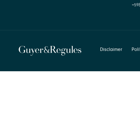
+598
Disclaimer
Pol
Notice
: Undefined index: data in
/var/www/html/app/src/Contro