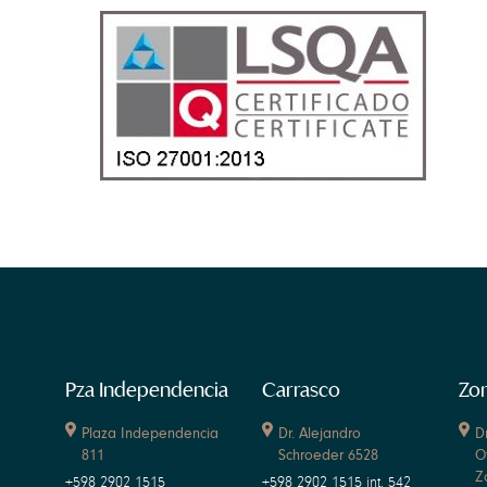
Pza Independencia
Carrasco
Zon
Plaza Independencia
Dr. Alejandro
D
811
Schroeder 6528
O
Z
+598 2902 1515
+598 2902 1515 int. 542