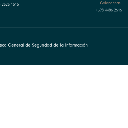
Golondrinas.
 2626 1515
+598 4486 2515
ítica General de Seguridad de la Información
llers/SGSI.php
on line
23