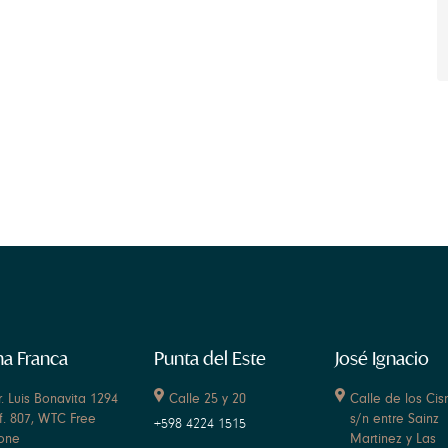
a Franca
Punta del Este
José Ignacio
r. Luis Bonavita 1294
Calle 25 y 20
Calle de los Cis
f. 807, WTC Free
s/n entre Sainz
+598 4224 1515
one
Martinez y Las