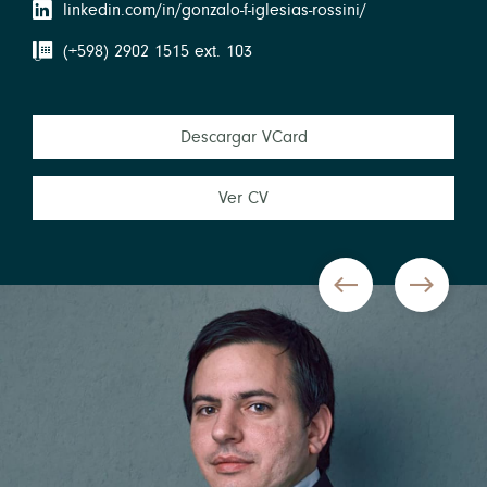
linkedin.com/in/gonzalo-f-iglesias-rossini/
(+598) 2902 1515 ext. 103
Descargar VCard
Ver CV