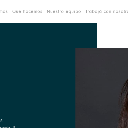
omos
Qué hacemos
Nuestro equipo
Trabajá con nosotr
os