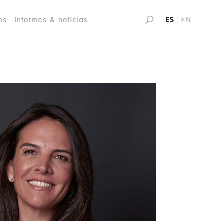
os
Informes & noticias
ES
EN