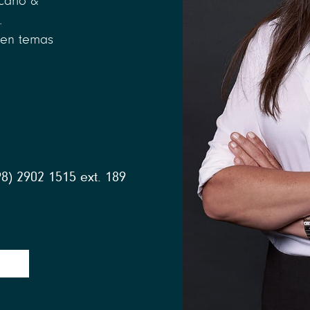
cario &
.
y en temas
98) 2902 1515 ext. 189