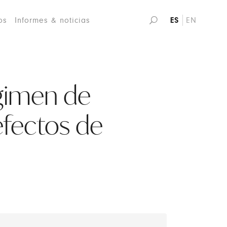
os
Informes & noticias
ES
EN
égimen de
efectos de