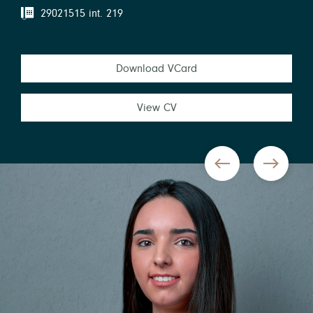
29021515 int. 219
Download VCard
View CV